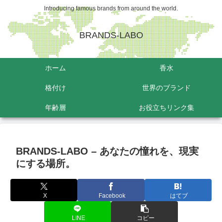
lntroducing famous brands from around the world.
BRANDS-LABO
ホーム
香水
格付け
世界のブランド
年齢層
お役立ちリンク集
BRANDS-LABO – あなたの憧れを、現実
にする場所。
X
Facebook
はてブ
LINE
コピー