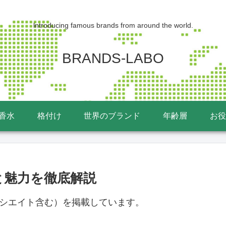
lntroducing famous brands from around the world.
BRANDS-LABO
香水
格付け
世界のブランド
年齢層
お役
と魅力を徹底解説
ソシエイト含む）を掲載しています。