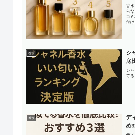
香水
らな
コミ
付け
シ
香水
底
シャ
てる
デ
香水
め
ディ