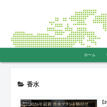
ホーム
香水
【
格付け