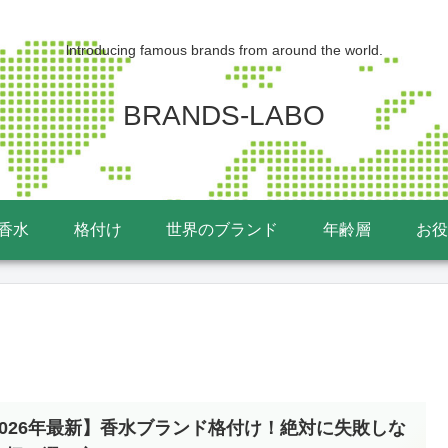
lntroducing famous brands from around the world.
BRANDS-LABO
香水
格付け
世界のブランド
年齢層
お役
2026年最新】香水ブランド格付け！絶対に失敗しな