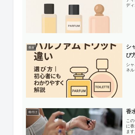
ディ
シ
香水
び
シャ
ネル
香
格付け
この
に香
ます