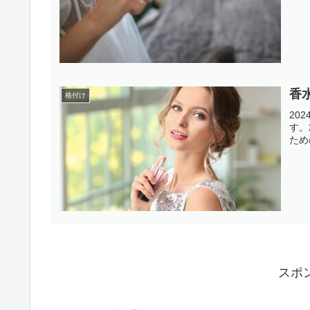
香
格付け
20
す。
ため
スポ