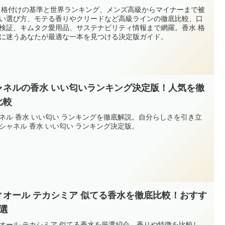
 格付けの基準と世界ランキング、メンズ高級からマイナーまで被
い選び方、モテる香りやクリードなど高級ラインの徹底比較、口
検証、キムタク愛用品、サステナビリティ情報まで網羅。香水 格
に迷うあなたが最適な一本を見つける決定版ガイド。
ャネルの香水 いい匂いランキング決定版！人気を徹
比較
ネル 香水 いい匂い ランキングを徹底解説。自分らしさを引き立
シャネル 香水 いい匂い ランキング決定版。
ィオール テカシミア 似てる香水を徹底比較！おすす
3選
オール テカシミア 似てる香水を厳選紹介。香りや特徴を比較し、