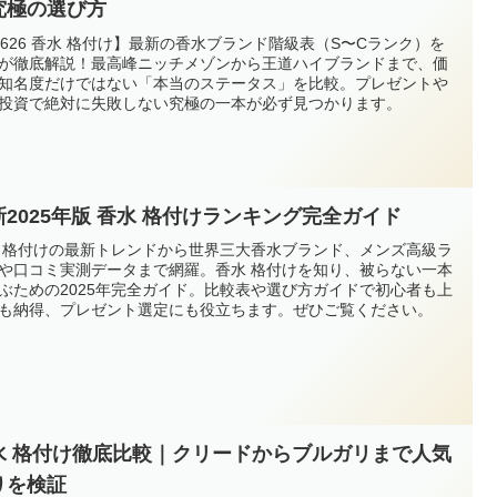
究極の選び方
0626 香水 格付け】最新の香水ブランド階級表（S〜Cランク）を
が徹底解説！最高峰ニッチメゾンから王道ハイブランドまで、価
知名度だけではない「本当のステータス」を比較。プレゼントや
投資で絶対に失敗しない究極の一本が必ず見つかります。
新2025年版 香水 格付けランキング完全ガイド
 格付けの最新トレンドから世界三大香水ブランド、メンズ高級ラ
や口コミ実測データまで網羅。香水 格付けを知り、被らない一本
ぶための2025年完全ガイド。比較表や選び方ガイドで初心者も上
も納得、プレゼント選定にも役立ちます。ぜひご覧ください。
水 格付け徹底比較｜クリードからブルガリまで人気
りを検証