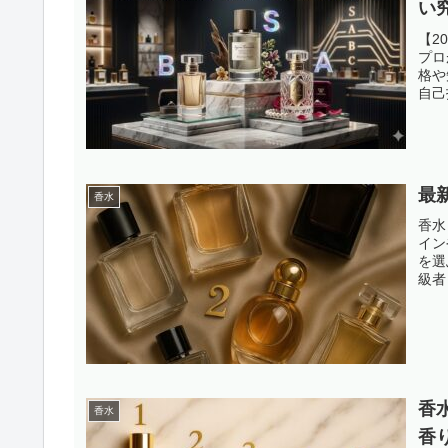
い
【2
プロ
格や
自己
最
香水
香水
イン
を選
級者
香
香水
香