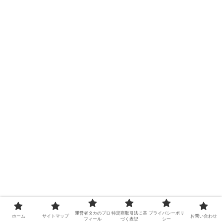
ラグジュアリーセグメントにおけるディオールの
運営者タカのプロ
特定商取引法に基
プライバシーポリ
ホーム
サイトマップ
お問い合わせ
市場位置
フィール
づく表記
シー