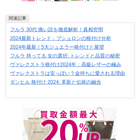
関連記事
フルラ 30代 痛い説を徹底解析！真相究明
2024最新トレンド：ブシュロンの格付け分析
2024年最新！5大ジュエラー格付けと展望
フルラ 持ってる 女の選択: トレンドと品質の秘密
ヴァレクストラ格付け2024年：高級レザーの極み
ヴァレクストラは安っぽい？金持ちに愛される理由
ダンヒル 格付け 2024: 革新と伝統の融合