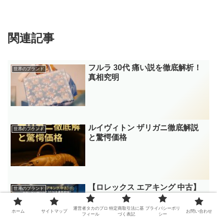
関連記事
フルラ 30代 痛い説を徹底解析！
世界のブランド
真相究明
ルイヴィトン ザリガニ徹底解説
世界のブランド
と驚愕価格
【ロレックス エアキング 中古】
世界のブランド
失敗しない選び方と2026年最新
相場！歴代4モデル徹底比較
運営者タカのプロ
特定商取引法に基
プライバシーポリ
ホーム
サイトマップ
お問い合わせ
フィール
づく表記
シー