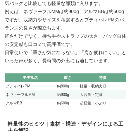
気バッグと比較しても軽量な部類に入ります。
例えば、ネヴァーフルMMは約900g、アルマBBは約600g
ですが、収納力やサイズを考慮するとプティパレPMのバ
ランスの良さが際立ちます。
軽さだけでなく、持ち手やストラップの太さ、バッグ自体
の安定感も口コミで高評価です。
日常使いで「重さが気にならない」「肩が疲れにくい」と
いった声が多く、長時間の外出にも適しています。
モデル名
重さ
特徴
プティパレPM
約800g
軽量・収納力◎
ネヴァーフルMM
約900g
大容量・定番
アルマBB
約600g
超軽量・小ぶり
軽量性のヒミツ｜素材・構造・デザインによる工
夫を解説