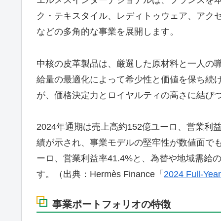
エルメスインターナショナルは、フランスを
ク・テキスタイル、レディトゥウェア、アク
などの多角的な事業を展開します。
中核の皮革製品は、厳選した原材料と一人の
給量の最適化によって希少性と価値を保ち続
が、価格決定力とロイヤルティの高さに結び
2024年通期は売上高約152億ユーロ、営業利
績が示され、事業モデルの堅牢性が数値面でも確
ーロ、営業利益率41.4%と、為替や地域需
す。（出典：Hermès Finance「
2024 Full-Year
事業ポートフォリオの特徴