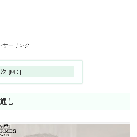
ンサーリンク
目次
見通し