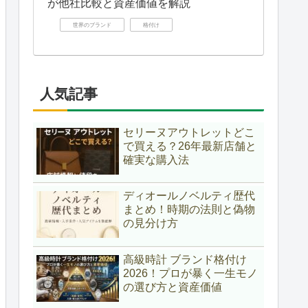
が他社比較と資産価値を解説
世界のブランド
格付け
人気記事
セリーヌアウトレットどこ
で買える？26年最新店舗と
確実な購入法
ディオールノベルティ歴代
まとめ！時期の法則と偽物
の見分け方
高級時計 ブランド格付け
2026！プロが暴く一生モノ
の選び方と資産価値