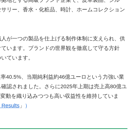
本拠地とする高級ブランド企業で、皮革製品、シル
セサリー、香水・化粧品、時計、ホームコレクション
職人が一つの製品を仕上げる制作体制に支えられ、供
けています。ブランドの世界観を徹底して守る方針
ついています。
益率40.5%、当期純利益約46億ユーロという力強い業
認されました。さらに2025年上期は売上高80億ユ
給の変動を織り込みつつも高い収益性を維持していま
 Results
」
）