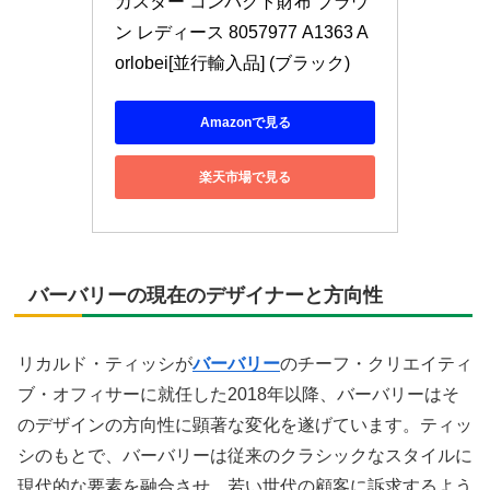
カスター コンパクト財布 ブラウ
ン レディース 8057977 A1363 A
orlobei[並行輸入品] (ブラック)
Amazonで見る
楽天市場で見る
バーバリーの現在のデザイナーと方向性
リカルド・ティッシが
バーバリー
のチーフ・クリエイティ
ブ・オフィサーに就任した2018年以降、バーバリーはそ
のデザインの方向性に顕著な変化を遂げています。ティッ
シのもとで、バーバリーは従来のクラシックなスタイルに
現代的な要素を融合させ、若い世代の顧客に訴求するよう