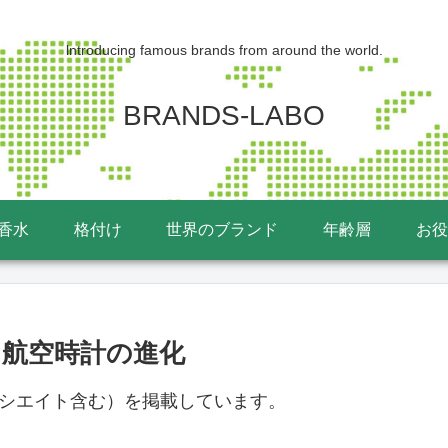
lntroducing famous brands from around the world.
BRANDS-LABO
香水
格付け
世界のブランド
年齢層
お役
：航空時計の進化
ソシエイト含む）を掲載しています。