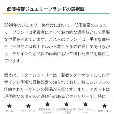
低価格帯ジュエリーブランドの選択肢
2024年のジュエリー格付けにおいて、低価格帯のジュエ
リーブランドは消費者にとって魅力的な選択肢として重要
な位置を占めています。これらのブランドは、手頃な価格
帯（一般的には数十ドルから数百ドルの範囲）でありなが
ら、デザイン性と品質の両面において優れた製品を提供し
ています。
例えば、スタージュエリーは、若者をターゲットにしたデ
ザインと手頃な価格設定で知られており、特にシンプルで
洗練されたデザインの製品が人気です。また、アガットは
現代的なスタイルと遊び心のあるアクセサリーで、特に
20代から30代の女性層から高い支持を得ています。これ
運営者タカのプロ
特定商取引法に基
プライバシーポリ
らのブランドは、年間数千万ドルの売上を上げており、フ
ホーム
サイトマップ
お問い合わせ
フィール
づく表記
シー