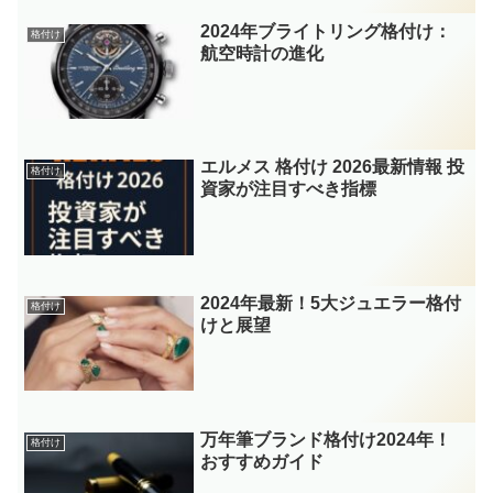
2024年ブライトリング格付け：
格付け
航空時計の進化
エルメス 格付け 2026最新情報 投
格付け
資家が注目すべき指標
2024年最新！5大ジュエラー格付
格付け
けと展望
万年筆ブランド格付け2024年！
格付け
おすすめガイド